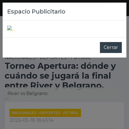
ECOS
DE LIBERTAD
Espacio Publicitario
Cerrar
NACIONALES - DEPORTES - FUTBOL
Torneo Apertura: dónde y
cuándo se jugará la final
entre River y Belgrano.
River vs Belgrano.
NACIONALES - DEPORTES - FUTBOL
2026-05-18 18:43:14