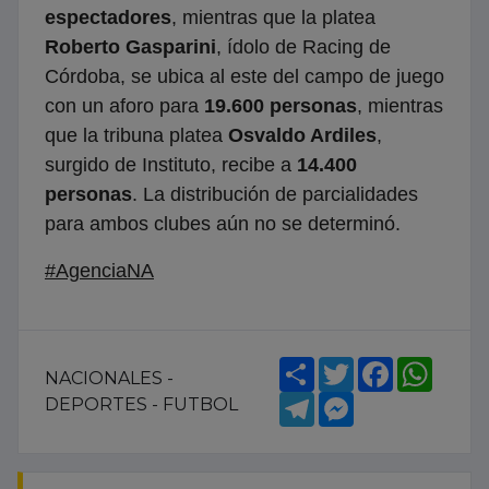
espectadores
, mientras que la platea
Roberto Gasparini
, ídolo de Racing de
Córdoba, se ubica al este del campo de juego
con un aforo para
19.600 personas
, mientras
que la tribuna platea
Osvaldo Ardiles
,
surgido de Instituto, recibe a
14.400
personas
. La distribución de parcialidades
para ambos clubes aún no se determinó.
#AgenciaNA
Share
Twitter
Facebook
What
NACIONALES -
Telegram
Messenger
DEPORTES - FUTBOL