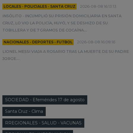
LOCALES - POLICIALES - SANTA CRUZ
2026-08-08 16:13:13
INSÓLITO - INCUMPLIÓ SU PRISIÓN DOMICILIARIA EN SANTA
CRUZ, LO VIO LA POLICÍA, HUYÓ, Y SE DESHIZO DE SU
TOBILLERA Y DE 7 GRAMOS DE COCAÍNA....
NACIONALES - DEPORTES - FUTBOL
2026-08-08 16:08:16
LIONEL MESSI VIAJA A ROSARIO TRAS LA MUERTE DE SU PADRE
JORGE....
CATEGORIAS
SOCIEDAD - Efemérides 17 de agosto
Santa Cruz - Clima
RREGIONALES - SALUD - VACUNAS