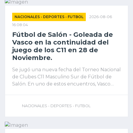
NACIONALES - DEPORTES - FUTBOL
2026-08-06
16:08:04
Fútbol de Salón - Goleada de
Vasco en la continuidad del
juego de los C11 en 28 de
Noviembre.
Se jugó una nueva fecha del Torneo Nacional
de Clubes C11 Masculino Sur de Fútbol de
Salón. En uno de estos encuentros, Vasco
Futsal derrotó 4 a 0 a Santa Cruz FC. El Albo
fue el único entre los riogalleguenses que
vieron acción ayer. Talleres y Boxing Club, en
NACIONALES - DEPORTES - FUTBOL
C9, tuvieron libre y aprovecharon la jornada
para descansar. Este jueves se define la fase
clasificatoria en la división mayor. También se