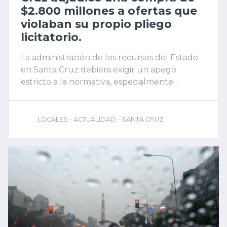
$2.800 millones a ofertas que
violaban su propio pliego
licitatorio.
La administración de los recursos del Estado
en Santa Cruz debiera exigir un apego
estricto a la normativa, especialmente
cuando se trata de erogaciones
multimillonarias que hace la provincia, sin
embargo, la Licitación Pública N°
LOCALES - ACTUALIDAD - SANTA CRUZ
23/SPSE/2025 de Servicios Públicos Sociedad
del Estado (SPSE), destinada a la adquisición
de luminarias LED para toda la provincia