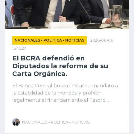
NACIONALES - POLITICA - NOTICIAS
2026-08-06
15:45:27
El BCRA defendió en
Diputados la reforma de su
Carta Orgánica.
El Banco Central busca limitar su mandato a
la estabilidad de la moneda y prohibir
legalmente el financiamiento al Tesoro
Nacional.
NACIONALES - POLITICA - NOTICIAS