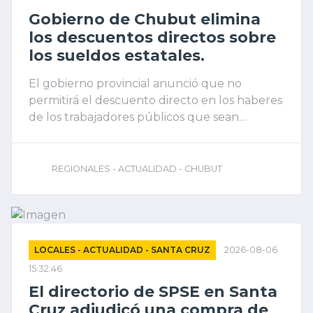
Gobierno de Chubut elimina
los descuentos directos sobre
los sueldos estatales.
El gobierno provincial anunció que no
permitirá el descuento directo en los haberes
de los trabajadores públicos que sean
impulsados por mutuales, cooperativas y
financieras para cobrar créditos otorgados a
empleados públicos.
REGIONALES - ACTUALIDAD - CHUBUT
LOCALES - ACTUALIDAD - SANTA CRUZ
2026-08-06
15:32:46
El directorio de SPSE en Santa
Cruz adjudicó una compra de