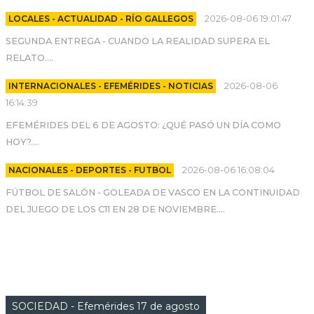
LOCALES - ACTUALIDAD - RÍO GALLEGOS
2026-08-06 19:01:47
SEGUNDA ENTREGA - CUANDO LA REALIDAD SUPERA EL
RELATO....
INTERNACIONALES - EFEMÉRIDES - NOTICIAS
2026-08-06
16:14:39
EFEMÉRIDES DEL 6 DE AGOSTO: ¿QUÉ PASÓ UN DÍA COMO
HOY?....
NACIONALES - DEPORTES - FUTBOL
2026-08-06 16:08:04
FÚTBOL DE SALÓN - GOLEADA DE VASCO EN LA CONTINUIDAD
DEL JUEGO DE LOS C11 EN 28 DE NOVIEMBRE....
CATEGORIAS
SOCIEDAD - Efemérides 17 de agosto