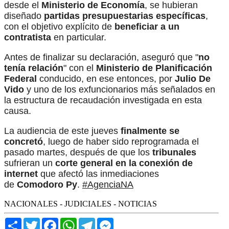
desde el
Ministerio de Economía
, se hubieran
diseñado
partidas presupuestarias específicas
,
con el objetivo explícito de
beneficiar a un
contratista
en particular.
Antes de finalizar su declaración, aseguró que "
no
tenía relación
" con el
Ministerio de Planificación
Federal
conducido, en ese entonces, por
Julio De
Vido
y uno de los exfuncionarios más señalados en
la estructura de recaudación investigada en esta
causa.
La audiencia de este jueves
finalmente se
concretó
, luego de haber sido reprogramada el
pasado martes, después de que los
tribunales
sufrieran un
corte general en la conexión de
internet
que afectó las inmediaciones
de
Comodoro Py
.
#AgenciaNA
NACIONALES - JUDICIALES - NOTICIAS
Share
Twitter
Facebook
WhatsApp
Telegram
Messenger