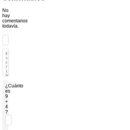
No
hay
comentarios
todavía.
¿Cuánto
es
9
+
4
?