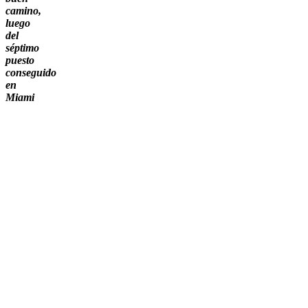
camino,
luego
del
séptimo
puesto
conseguido
en
Miami
Colapinto
quiere
seguir
con
su
buen
andar
en
la
Fórmula
1.
Foto:
Agencia
NA
(@F1)