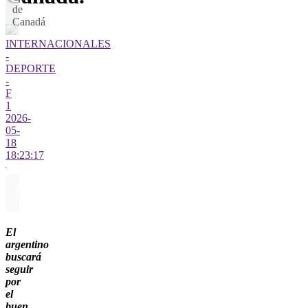
de
Canadá
INTERNACIONALES
-
DEPORTE
-
F
1
2026-
05-
18
18:23:17
El
argentino
buscará
seguir
por
el
buen