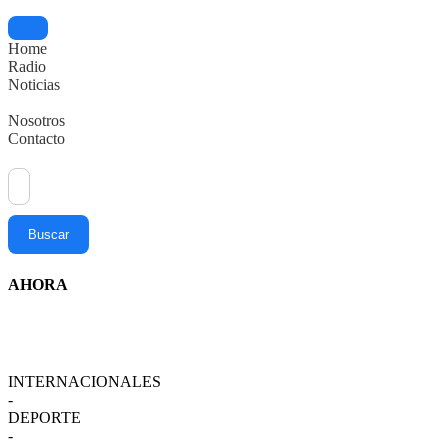
Home
Radio
Noticias
Nosotros
Contacto
Buscar
AHORA
aró en las inmediaciones del Congreso durante el debate en el Senado
INTERNACIONALES
-
DEPORTE
-