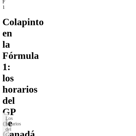
F
1
Colapinto
en
la
Fórmula
1:
los
horarios
del
GP
Los
de
horarios
del
Canadá.
GP